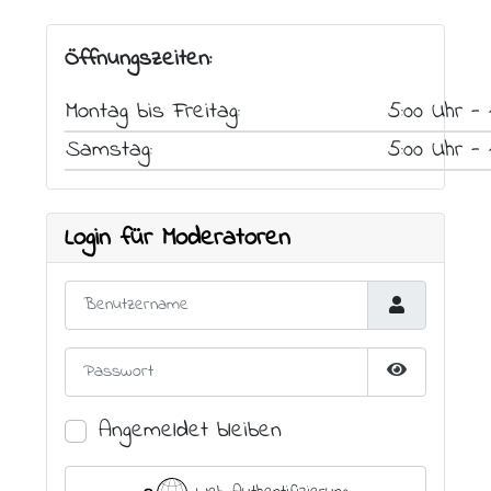
Öffnungszeiten:
Montag bis Freitag:
5:00 Uhr - 
Samstag:
5:00 Uhr - 
Login für Moderatoren
Benutzername
Passwort
Passwort an
Angemeldet bleiben